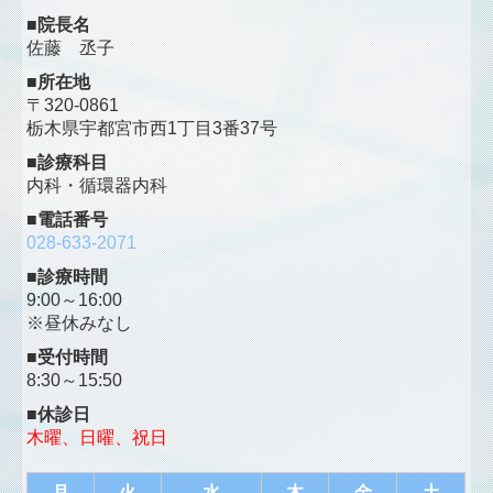
■院長名
佐藤 丞子
■所在地
〒320-0861
栃木県宇都宮市西1丁目3番37号
■
診療科目
内科・循環器内科
■電話番号
028-633-2071
■
診療時間
9:00～16:00
※昼休みなし
■
受付時間
8:30～15:50
■
休診日
木曜、日曜、祝日
月
火
水
木
金
土