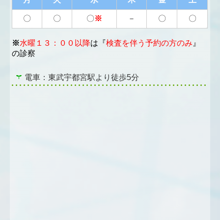
〇
〇
〇
※
－
〇
〇
※
水曜１３：００以降
は『
検査を伴う予約の方のみ
』
の診察
電車：東武宇都宮駅より徒歩5分