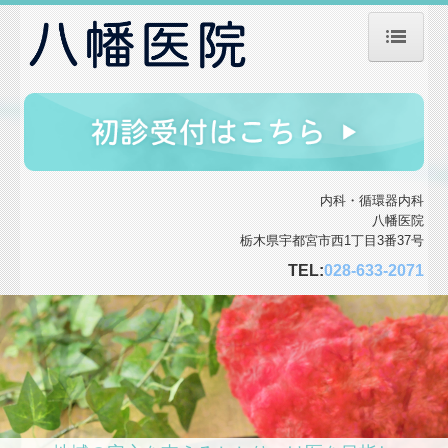
ホーム
医師の紹介
診療のご案内
内科・循環器内科
八幡医院
栃木県宇都宮市西1丁目3番37号
初診の方へ
TEL:
028-633-2071
生活習慣病
施設・設備のご案内
交通案内
個人情報保護方針